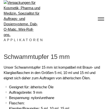
S
k
i
p
t
o
c
o
APPLIKATOREN
n
t
Schwammtupfer 15 mm
e
n
t
Unser Schwammtupfer 15 mm ist kompatibel mit Braun- und
Klarglasflaschen in den Größen 5 ml, 10 ml und 15 ml und
eignet sich daher zum Auftragen von ätherischen Ölen.
Geeignet für: ätherische Öle
Auftragsbreite: 9 mm
Bespannung: nylon/urethane
Flaschen:
Klarglas/Braunglas: 5 ml, 10 ml, 15 ml